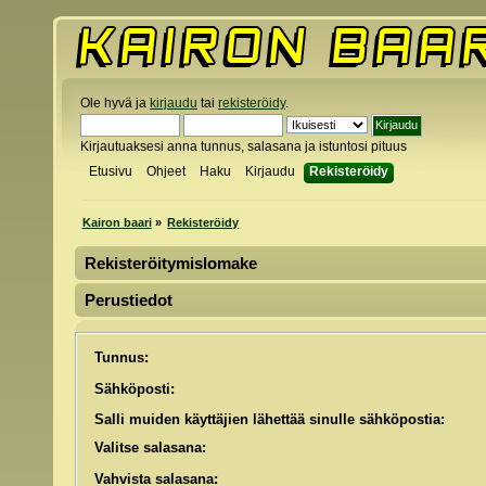
Ole hyvä ja
kirjaudu
tai
rekisteröidy
.
Kirjautuaksesi anna tunnus, salasana ja istuntosi pituus
Etusivu
Ohjeet
Haku
Kirjaudu
Rekisteröidy
Kairon baari
»
Rekisteröidy
Rekisteröitymislomake
Perustiedot
Tunnus:
Sähköposti:
Salli muiden käyttäjien lähettää sinulle sähköpostia:
Valitse salasana:
Vahvista salasana: