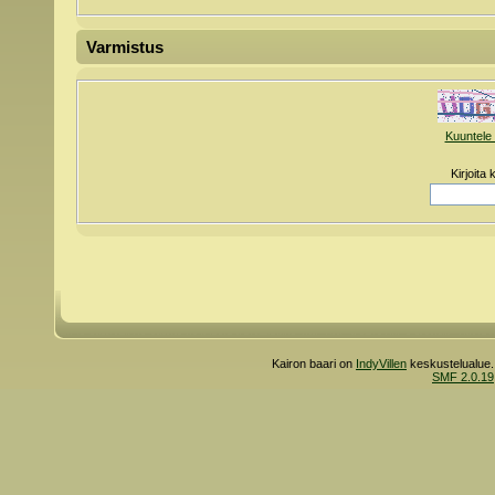
Varmistus
Kuuntele 
Kirjoita
Kairon baari on
IndyVillen
keskustelualue.
SMF 2.0.19