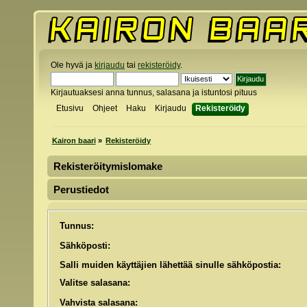
Ole hyvä ja
kirjaudu
tai
rekisteröidy
.
Kirjautuaksesi anna tunnus, salasana ja istuntosi pituus
Etusivu
Ohjeet
Haku
Kirjaudu
Rekisteröidy
Kairon baari
»
Rekisteröidy
Rekisteröitymislomake
Perustiedot
Tunnus:
Sähköposti:
Salli muiden käyttäjien lähettää sinulle sähköpostia:
Valitse salasana:
Vahvista salasana: