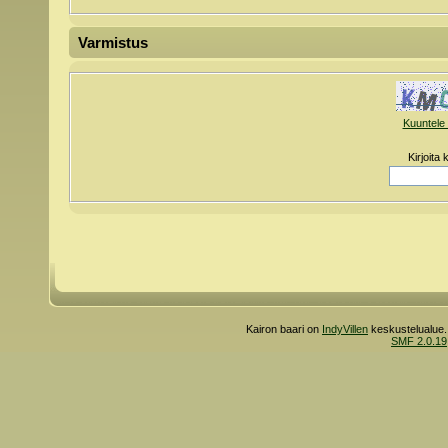
Varmistus
Kuuntele 
Kirjoita
Kairon baari on
IndyVillen
keskustelualue.
SMF 2.0.19