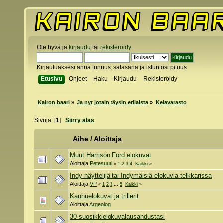
Ole hyvä ja
kirjaudu
tai
rekisteröidy
.
Kirjautuaksesi anna tunnus, salasana ja istuntosi pituus
Etusivu
Ohjeet
Haku
Kirjaudu
Rekisteröidy
Kairon baari
»
Ja nyt jotain täysin erilaista
»
Kelavarasto
Sivuja: [
1
]
Siirry alas
Aihe
/
Aloittaja
Muut Harrison Ford elokuvat
Aloittaja
Petesuuri
«
1
2
3
4
Kaikki
»
Indy-näyttelijä tai Indymäisiä elokuvia telkkarissa
Aloittaja
VP
«
1
2
3
...
5
Kaikki
»
Kauhuelokuvat ja trillerit
Aloittaja
Argeologi
30-suosikkielokuvalausahdustasi