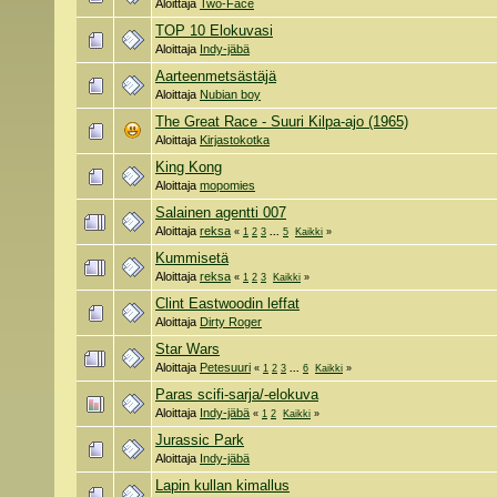
Aloittaja
Two-Face
TOP 10 Elokuvasi
Aloittaja
Indy-jäbä
Aarteenmetsästäjä
Aloittaja
Nubian boy
The Great Race - Suuri Kilpa-ajo (1965)
Aloittaja
Kirjastokotka
King Kong
Aloittaja
mopomies
Salainen agentti 007
Aloittaja
reksa
«
1
2
3
...
5
Kaikki
»
Kummisetä
Aloittaja
reksa
«
1
2
3
Kaikki
»
Clint Eastwoodin leffat
Aloittaja
Dirty Roger
Star Wars
Aloittaja
Petesuuri
«
1
2
3
...
6
Kaikki
»
Paras scifi-sarja/-elokuva
Aloittaja
Indy-jäbä
«
1
2
Kaikki
»
Jurassic Park
Aloittaja
Indy-jäbä
Lapin kullan kimallus