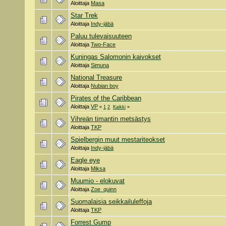
Aloittaja
Masa
Star Trek
Aloittaja
Indy-jäbä
Paluu tulevaisuuteen
Aloittaja
Two-Face
Kuningas Salomonin kaivokset
Aloittaja
Simuna
National Treasure
Aloittaja
Nubian boy
Pirates of the Caribbean
Aloittaja
VP
«
1
2
Kaikki
»
Vihreän timantin metsästys
Aloittaja
TKP
Spielbergin muut mestariteokset
Aloittaja
Indy-jäbä
Eagle eye
Aloittaja
Miksa
Muumio - elokuvat
Aloittaja
Zoe_quinn
Suomalaisia seikkailuleffoja
Aloittaja
TKP
Forrest Gump