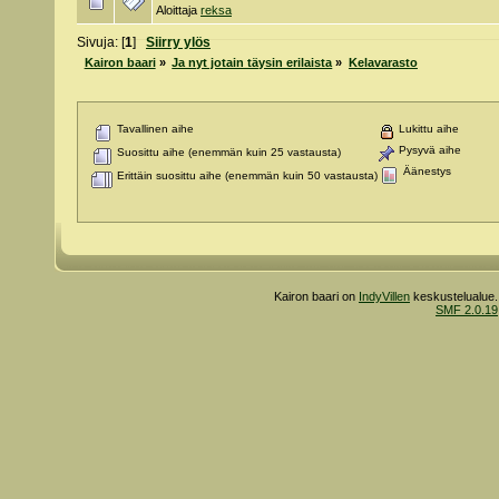
Aloittaja
reksa
Sivuja: [
1
]
Siirry ylös
Kairon baari
»
Ja nyt jotain täysin erilaista
»
Kelavarasto
Tavallinen aihe
Lukittu aihe
Pysyvä aihe
Suosittu aihe (enemmän kuin 25 vastausta)
Äänestys
Erittäin suosittu aihe (enemmän kuin 50 vastausta)
Kairon baari on
IndyVillen
keskustelualue.
SMF 2.0.19