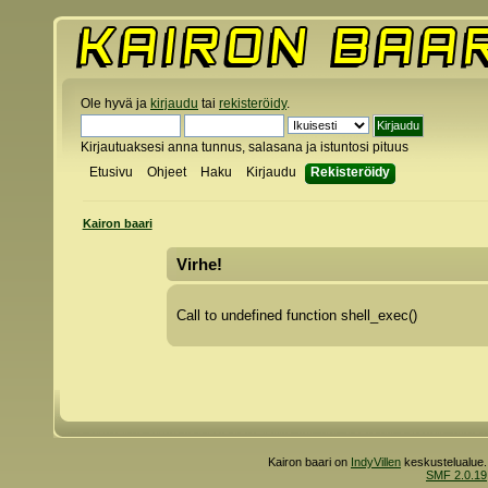
Ole hyvä ja
kirjaudu
tai
rekisteröidy
.
Kirjautuaksesi anna tunnus, salasana ja istuntosi pituus
Etusivu
Ohjeet
Haku
Kirjaudu
Rekisteröidy
Kairon baari
Virhe!
Call to undefined function shell_exec()
Kairon baari on
IndyVillen
keskustelualue.
SMF 2.0.19