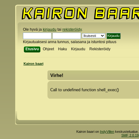
Ole hyvä ja
kirjaudu
tai
rekisteröidy
.
Kirjautuaksesi anna tunnus, salasana ja istuntosi pituus
Etusivu
Ohjeet
Haku
Kirjaudu
Rekisteröidy
Kairon baari
Virhe!
Call to undefined function shell_exec()
Kairon baari on
IndyVillen
keskustelualue.
SMF 2.0.19