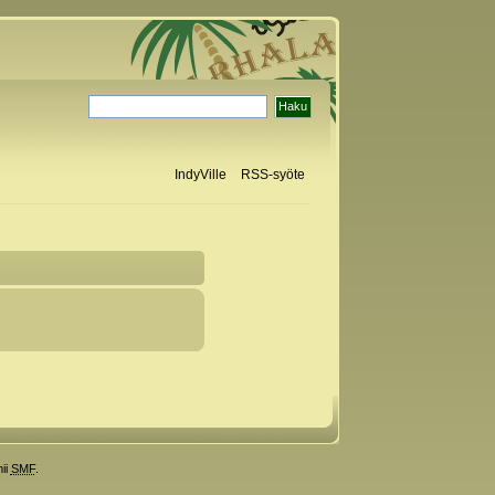
IndyVille
RSS-syöte
ii
SMF
.