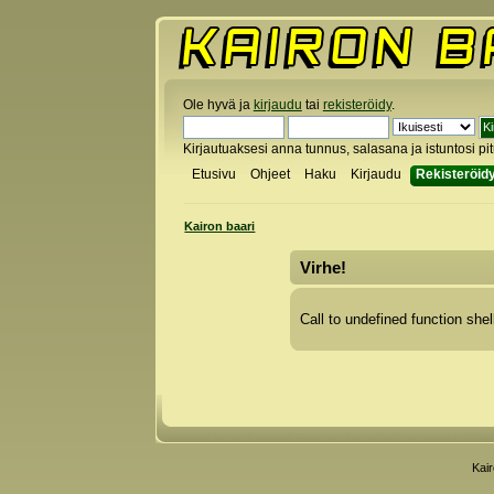
Ole hyvä ja
kirjaudu
tai
rekisteröidy
.
Kirjautuaksesi anna tunnus, salasana ja istuntosi pi
Etusivu
Ohjeet
Haku
Kirjaudu
Rekisteröid
Kairon baari
Virhe!
Call to undefined function shel
Kai