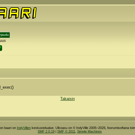
tuus
y
l_exec()
Takaisin
ron baari on
IndyVillen
keskustelualue. Ulkoasu on © IndyVille 2005–2026, foorumisoftana toim
SMF 2.0.19
|
SMF © 2011
,
Simple Machines