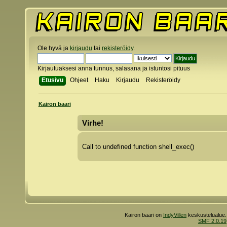
Ole hyvä ja
kirjaudu
tai
rekisteröidy
.
Kirjautuaksesi anna tunnus, salasana ja istuntosi pituus
Etusivu
Ohjeet
Haku
Kirjaudu
Rekisteröidy
Kairon baari
Virhe!
Call to undefined function shell_exec()
Kairon baari on
IndyVillen
keskustelualue.
SMF 2.0.19