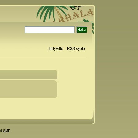
IndyVille
RSS-syöte
ii
SMF
.