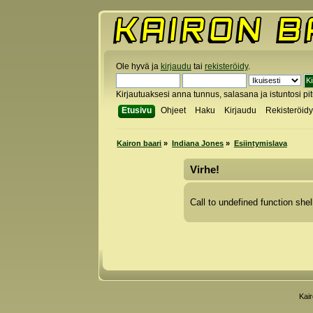
Ole hyvä ja
kirjaudu
tai
rekisteröidy
.
Kirjautuaksesi anna tunnus, salasana ja istuntosi pi
Etusivu
Ohjeet
Haku
Kirjaudu
Rekisteröid
Kairon baari
»
Indiana Jones
»
Esiintymislava
Virhe!
Call to undefined function shel
Kai