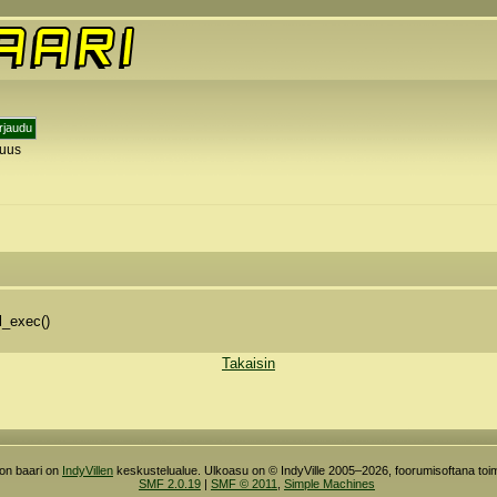
tuus
y
l_exec()
Takaisin
ron baari on
IndyVillen
keskustelualue. Ulkoasu on © IndyVille 2005–2026, foorumisoftana toim
SMF 2.0.19
|
SMF © 2011
,
Simple Machines