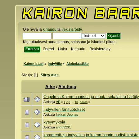
Ole hyvä ja
kirjaudu
tai
rekisteröidy
.
Kirjautuaksesi anna tunnus, salasana ja istuntosi pituus
Etusivu
Ohjeet
Haku
Kirjaudu
Rekisteröidy
Kairon baari
»
IndyVille
»
Aloitelaatikko
Sivuja: [
1
]
Siirry alas
Aihe
/
Aloittaja
Ongelmia Kairon baarissa ja muuta sekalaista häröil
Aloittaja
VP
«
1
2
3
...
10
Kaikki
»
Indyvillen fanituotokset
Aloittaja
Inkkari Joonas
kysymyksiä
Aloittaja
anttu3231
kommentteja indyvillen ja kairon baarin uudistuksista