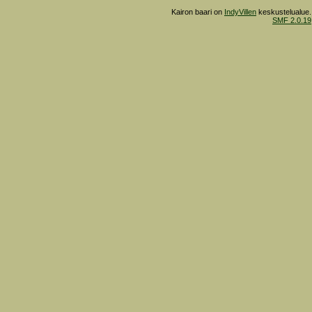
Kairon baari on
IndyVillen
keskustelualue.
SMF 2.0.19