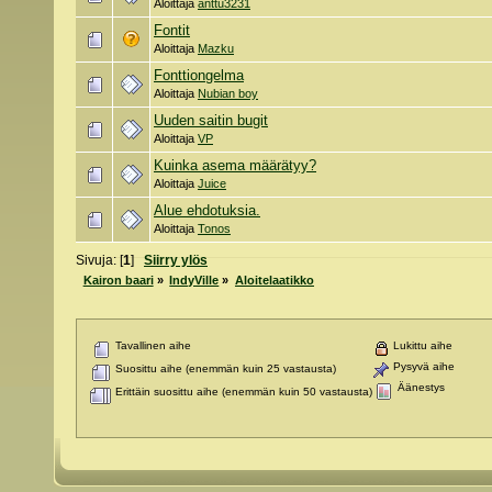
Aloittaja
anttu3231
Fontit
Aloittaja
Mazku
Fonttiongelma
Aloittaja
Nubian boy
Uuden saitin bugit
Aloittaja
VP
Kuinka asema määrätyy?
Aloittaja
Juice
Alue ehdotuksia.
Aloittaja
Tonos
Sivuja: [
1
]
Siirry ylös
Kairon baari
»
IndyVille
»
Aloitelaatikko
Tavallinen aihe
Lukittu aihe
Pysyvä aihe
Suosittu aihe (enemmän kuin 25 vastausta)
Äänestys
Erittäin suosittu aihe (enemmän kuin 50 vastausta)