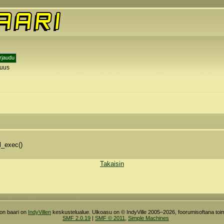
tuus
y
l_exec()
Takaisin
ron baari on
IndyVillen
keskustelualue. Ulkoasu on © IndyVille 2005–2026, foorumisoftana toim
SMF 2.0.19
|
SMF © 2011
,
Simple Machines