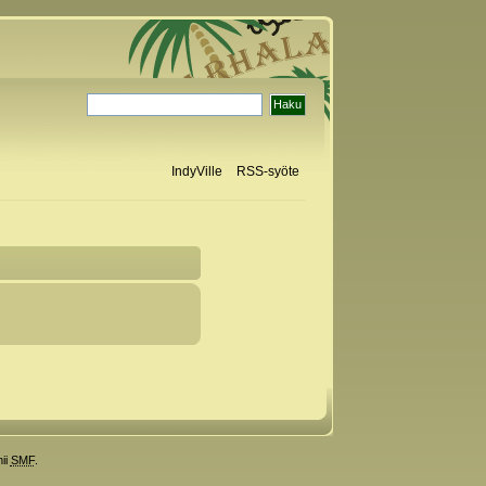
IndyVille
RSS-syöte
ii
SMF
.