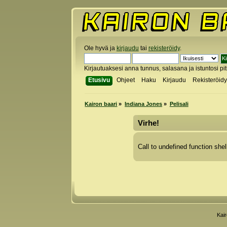
Ole hyvä ja
kirjaudu
tai
rekisteröidy
.
Kirjautuaksesi anna tunnus, salasana ja istuntosi pi
Etusivu
Ohjeet
Haku
Kirjaudu
Rekisteröid
Kairon baari
»
Indiana Jones
»
Pelisali
Virhe!
Call to undefined function shel
Kai