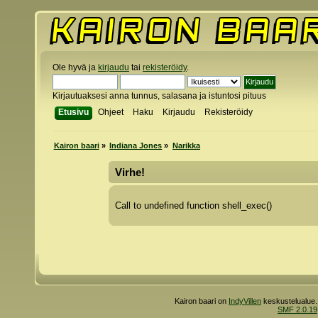
Ole hyvä ja
kirjaudu
tai
rekisteröidy
.
Kirjautuaksesi anna tunnus, salasana ja istuntosi pituus
Etusivu
Ohjeet
Haku
Kirjaudu
Rekisteröidy
Kairon baari
»
Indiana Jones
»
Narikka
Virhe!
Call to undefined function shell_exec()
Kairon baari on
IndyVillen
keskustelualue.
SMF 2.0.19