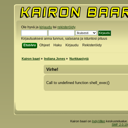
Ole hyvä ja
kirjaudu
tai
rekisteröidy
.
Kirjautuaksesi anna tunnus, salasana ja istuntosi pituus
Etusivu
Ohjeet
Haku
Kirjaudu
Rekisteröidy
Kairon baari
»
Indiana Jones
»
Nurkkapöytä
Virhe!
Call to undefined function shell_exec()
Kairon baari on
IndyVillen
keskustelualue.
SMF 2.0.19