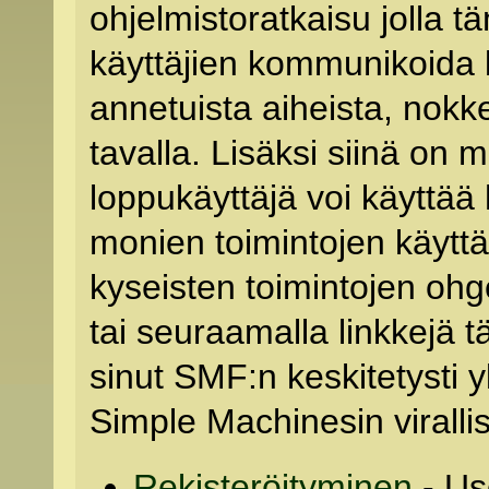
ohjelmistoratkaisu jolla tä
käyttäjien kommunikoida 
annetuista aiheista, nokkel
tavalla. Lisäksi siinä on m
loppukäyttäjä voi käyttä
monien toimintojen käyttä
kyseisten toimintojen o
tai seuraamalla linkkejä tä
sinut SMF:n keskitetysti
Simple Machinesin virallise
Rekisteröityminen
- Us