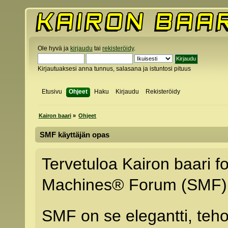
Ole hyvä ja
kirjaudu
tai
rekisteröidy
.
Kirjautuaksesi anna tunnus, salasana ja istuntosi pituus
Etusivu
Ohjeet
Haku
Kirjaudu
Rekisteröidy
Kairon baari
»
Ohjeet
SMF käyttäjän opas
Tervetuloa Kairon baari f
Machines® Forum (SMF) 
SMF on se elegantti, teho