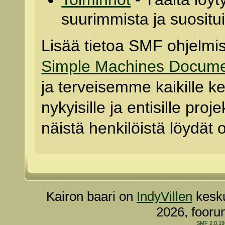
suurimmista ja suositu
Lisää tietoa SMF ohjelmis
Simple Machines Documen
ja terveisemme kaikille ke
nykyisille ja entisille proj
näistä henkilöistä löydät 
Kairon baari on
IndyVillen
kesku
2026, fooru
SMF 2.0.19