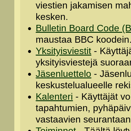
viestien jakamisen mah
kesken.
Bulletin Board Code 
maustaa BBC koodein
Yksityisviestit
- Käyttäj
yksityisviestejä suoraan
Jäsenluettelo
- Jäsenlu
keskustelualueelle reki
Kalenteri
- Käyttäjät vo
tapahtumien, pyhäpäiv
vastaavien seurantaan
Toiminnot
- Täältä löyt