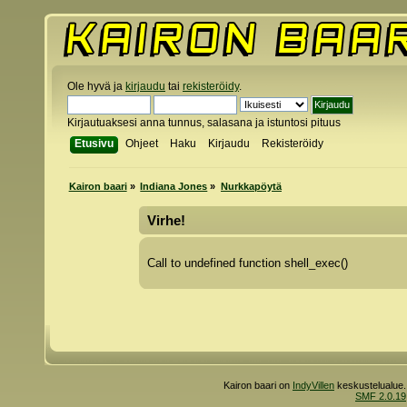
Ole hyvä ja
kirjaudu
tai
rekisteröidy
.
Kirjautuaksesi anna tunnus, salasana ja istuntosi pituus
Etusivu
Ohjeet
Haku
Kirjaudu
Rekisteröidy
Kairon baari
»
Indiana Jones
»
Nurkkapöytä
Virhe!
Call to undefined function shell_exec()
Kairon baari on
IndyVillen
keskustelualue.
SMF 2.0.19