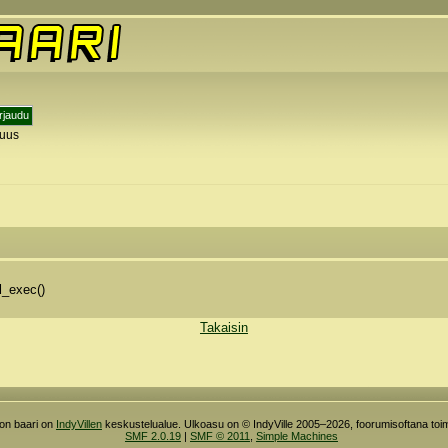
tuus
l_exec()
Takaisin
ron baari on
IndyVillen
keskustelualue. Ulkoasu on © IndyVille 2005–2026, foorumisoftana toim
SMF 2.0.19
|
SMF © 2011
,
Simple Machines