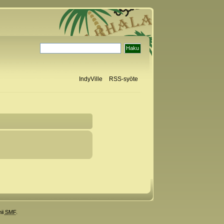
IndyVille
RSS-syöte
ii
SMF
.