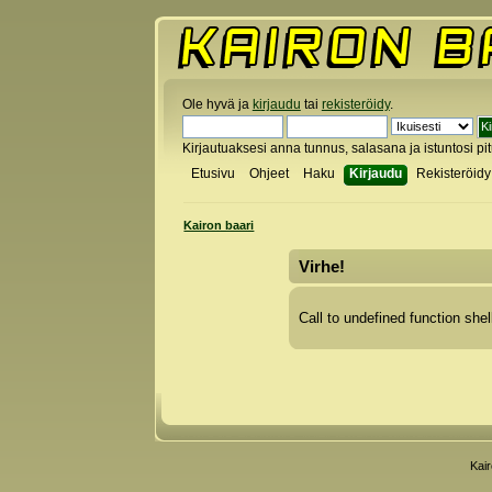
Ole hyvä ja
kirjaudu
tai
rekisteröidy
.
Kirjautuaksesi anna tunnus, salasana ja istuntosi pi
Etusivu
Ohjeet
Haku
Kirjaudu
Rekisteröidy
Kairon baari
Virhe!
Call to undefined function shel
Kai