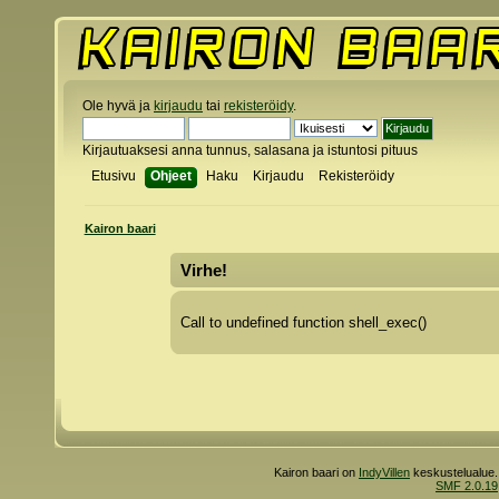
Ole hyvä ja
kirjaudu
tai
rekisteröidy
.
Kirjautuaksesi anna tunnus, salasana ja istuntosi pituus
Etusivu
Ohjeet
Haku
Kirjaudu
Rekisteröidy
Kairon baari
Virhe!
Call to undefined function shell_exec()
Kairon baari on
IndyVillen
keskustelualue.
SMF 2.0.19