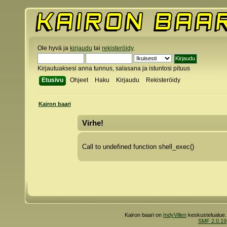
Ole hyvä ja
kirjaudu
tai
rekisteröidy
.
Kirjautuaksesi anna tunnus, salasana ja istuntosi pituus
Etusivu
Ohjeet
Haku
Kirjaudu
Rekisteröidy
Kairon baari
Virhe!
Call to undefined function shell_exec()
Kairon baari on
IndyVillen
keskustelualue.
SMF 2.0.19