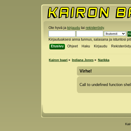
Ole hyvä ja
kirjaudu
tai
rekisteröidy
.
Kirjautuaksesi anna tunnus, salasana ja istuntosi pi
Etusivu
Ohjeet
Haku
Kirjaudu
Rekisteröid
Kairon baari
»
Indiana Jones
»
Narikka
Virhe!
Call to undefined function shel
Kai