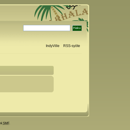
IndyVille
RSS-syöte
ii
SMF
.