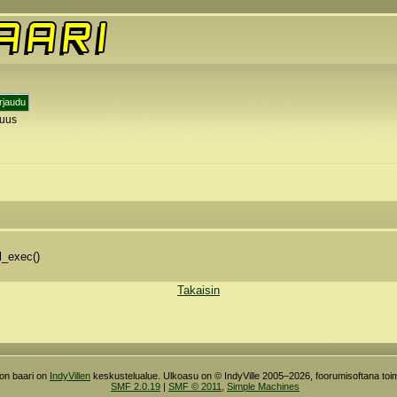
tuus
y
l_exec()
Takaisin
ron baari on
IndyVillen
keskustelualue. Ulkoasu on © IndyVille 2005–2026, foorumisoftana toim
SMF 2.0.19
|
SMF © 2011
,
Simple Machines