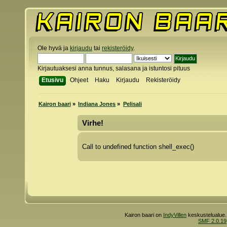
Ole hyvä ja
kirjaudu
tai
rekisteröidy
.
Kirjautuaksesi anna tunnus, salasana ja istuntosi pituus
Etusivu
Ohjeet
Haku
Kirjaudu
Rekisteröidy
Kairon baari
»
Indiana Jones
»
Pelisali
Virhe!
Call to undefined function shell_exec()
Kairon baari on
IndyVillen
keskustelualue.
SMF 2.0.19