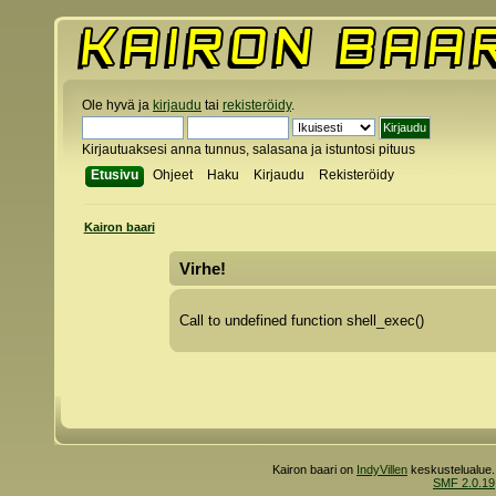
Ole hyvä ja
kirjaudu
tai
rekisteröidy
.
Kirjautuaksesi anna tunnus, salasana ja istuntosi pituus
Etusivu
Ohjeet
Haku
Kirjaudu
Rekisteröidy
Kairon baari
Virhe!
Call to undefined function shell_exec()
Kairon baari on
IndyVillen
keskustelualue.
SMF 2.0.19