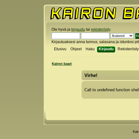
Ole hyvä ja
kirjaudu
tai
rekisteröidy
.
Kirjautuaksesi anna tunnus, salasana ja istuntosi pi
Etusivu
Ohjeet
Haku
Kirjaudu
Rekisteröidy
Kairon baari
Virhe!
Call to undefined function shel
Kai