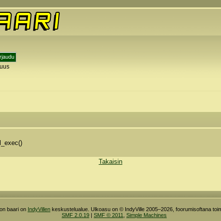
tuus
l_exec()
Takaisin
ron baari on
IndyVillen
keskustelualue. Ulkoasu on © IndyVille 2005–2026, foorumisoftana toim
SMF 2.0.19
|
SMF © 2011
,
Simple Machines