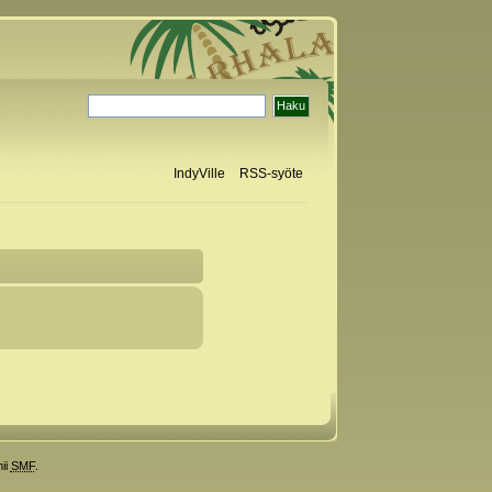
IndyVille
RSS-syöte
ii
SMF
.