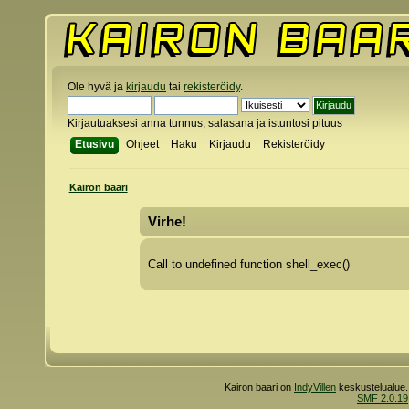
Ole hyvä ja
kirjaudu
tai
rekisteröidy
.
Kirjautuaksesi anna tunnus, salasana ja istuntosi pituus
Etusivu
Ohjeet
Haku
Kirjaudu
Rekisteröidy
Kairon baari
Virhe!
Call to undefined function shell_exec()
Kairon baari on
IndyVillen
keskustelualue.
SMF 2.0.19