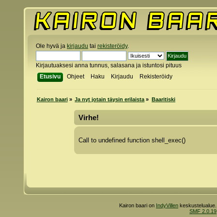
Ole hyvä ja
kirjaudu
tai
rekisteröidy
.
Kirjautuaksesi anna tunnus, salasana ja istuntosi pituus
Etusivu
Ohjeet
Haku
Kirjaudu
Rekisteröidy
Kairon baari
»
Ja nyt jotain täysin erilaista
»
Baaritiski
Virhe!
Call to undefined function shell_exec()
Kairon baari on
IndyVillen
keskustelualue.
SMF 2.0.19