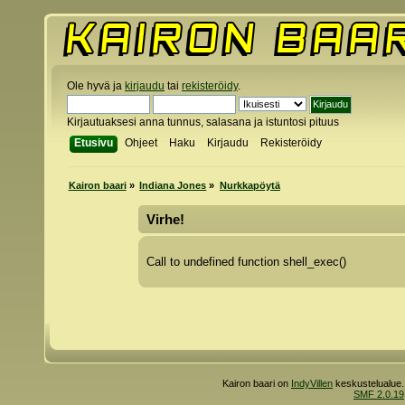
Ole hyvä ja
kirjaudu
tai
rekisteröidy
.
Kirjautuaksesi anna tunnus, salasana ja istuntosi pituus
Etusivu
Ohjeet
Haku
Kirjaudu
Rekisteröidy
Kairon baari
»
Indiana Jones
»
Nurkkapöytä
Virhe!
Call to undefined function shell_exec()
Kairon baari on
IndyVillen
keskustelualue.
SMF 2.0.19