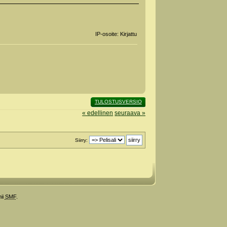
IP-osoite: Kirjattu
TULOSTUSVERSIO
« edellinen
seuraava »
Siirry:
ii
SMF
.