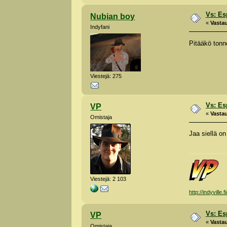
Vs: Es
Nubian boy
«
Vastau
Indyfani
Pitääkö tonn
Viestejä: 275
Vs: Es
VP
«
Vastau
Omistaja
Jaa siellä on
Viestejä: 2 103
http://indyville.fi
Vs: Es
VP
«
Vastau
Omistaja