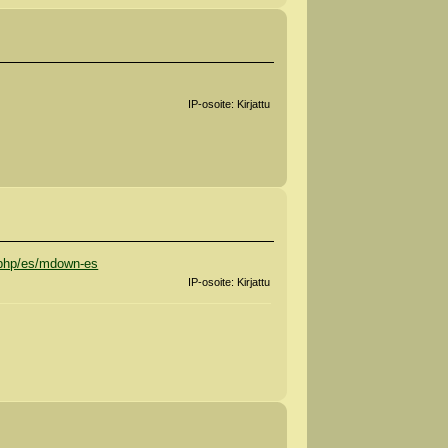
IP-osoite: Kirjattu
x.php/es/mdown-es
IP-osoite: Kirjattu