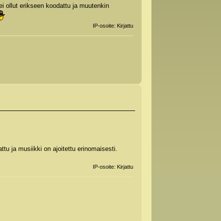
i ollut erikseen koodattu ja muutenkin
IP-osoite: Kirjattu
u ja musiikki on ajoitettu erinomaisesti.
IP-osoite: Kirjattu