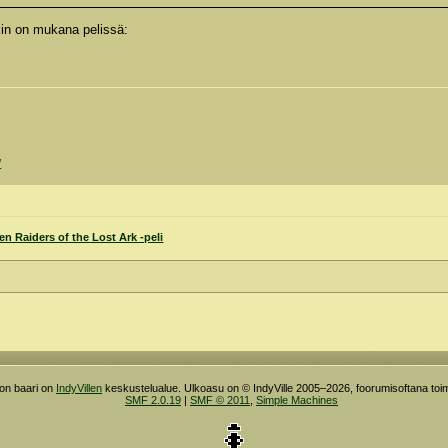
kin on mukana pelissä:
/
en Raiders of the Lost Ark -peli
ron baari on
IndyVillen
keskustelualue. Ulkoasu on © IndyVille 2005–2026, foorumisoftana toim
SMF 2.0.19
|
SMF © 2011
,
Simple Machines