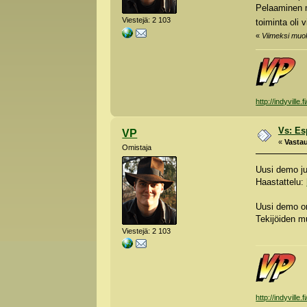
Pelaaminen m
Viestejä: 2 103
toiminta oli
«
Viimeksi muok
http://indyville.fi
Vs: Es
VP
«
Vastau
Omistaja
Uusi demo ju
Haastattelu:
Uusi demo on
Tekijöiden mu
Viestejä: 2 103
http://indyville.fi