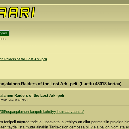
tuus
y
en Raiders of the Lost Ark -peli
njalainen Raiders of the Lost Ark -peli (Luettu 48018 kertaa)
alainen Raiders of the Lost Ark -peli
.2011 klo 00:48:35 »
/08/espanjalainen-fanipeli-kehittyy-huimaa-vauhtia/
n fanipeli näyttää todella lupaavalta ja kehitys on ollut perinteisiin projekteihi
pitäen täydellistä mutta ainakin Tanis-osion demossa oli vielä paljon hiomista e