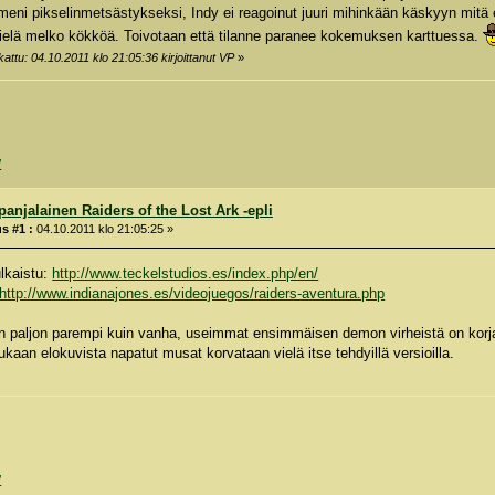
eni pikselinmetsästykseksi, Indy ei reagoinut juuri mihinkään käskyyn mitä e
 vielä melko kökköä. Toivotaan että tilanne paranee kokemuksen karttuessa.
attu: 04.10.2011 klo 21:05:36 kirjoittanut VP
»
/
panjalainen Raiders of the Lost Ark -epli
s #1 :
04.10.2011 klo 21:05:25 »
lkaistu:
http://www.teckelstudios.es/index.php/en/
http://www.indianajones.es/videojuegos/raiders-aventura.php
 paljon parempi kuin vanha, useimmat ensimmäisen demon virheistä on korjatt
kaan elokuvista napatut musat korvataan vielä itse tehdyillä versioilla.
/