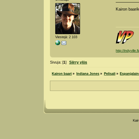
Kairon baari
Viestejä: 2 103
http://indyville.fi
Sivuja: [
1
]
Siirry ylös
Kairon baari
»
Indiana Jones
»
Pelisali
»
Espanjalain
Kai