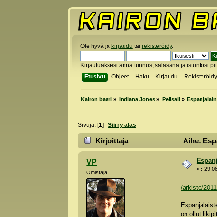
Ole hyvä ja
kirjaudu
tai
rekisteröidy
.
Kirjautuaksesi anna tunnus, salasana ja istuntosi pi
Etusivu
Ohjeet
Haku
Kirjaudu
Rekisteröid
Kairon baari
»
Indiana Jones
»
Pelisali
»
Espanjalain
Sivuja: [
1
]
Siirry alas
Kirjoittaja
Aihe: Espa
Espanj
VP
«
:
29.08
Omistaja
/arkisto/2011
Espanjalaiste
on ollut liki