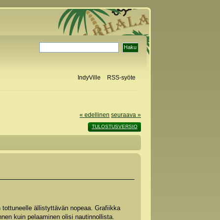
IndyVille
RSS-syöte
« edellinen
seuraava »
TULOSTUSVERSIO
n tottuneelle ällistyttävän nopeaa. Grafiikka
nnen kuin pelaaminen olisi nautinnollista.