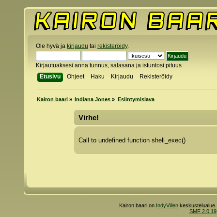
Ole hyvä ja
kirjaudu
tai
rekisteröidy
.
Kirjautuaksesi anna tunnus, salasana ja istuntosi pituus
Etusivu
Ohjeet
Haku
Kirjaudu
Rekisteröidy
Kairon baari
»
Indiana Jones
»
Esiintymislava
Virhe!
Call to undefined function shell_exec()
Kairon baari on
IndyVillen
keskustelualue.
SMF 2.0.19