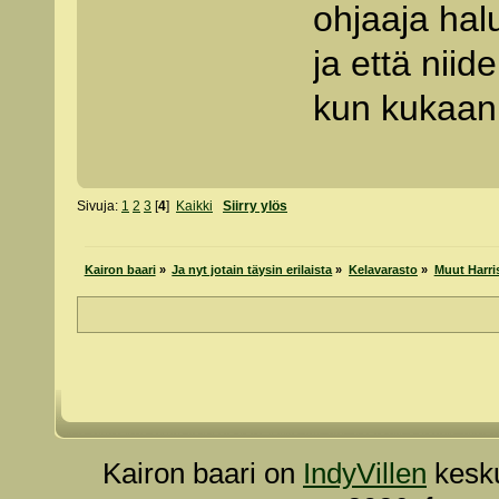
ohjaaja hal
ja että nii
kun kukaan 
Sivuja:
1
2
3
[
4
]
Kaikki
Siirry ylös
Kairon baari
»
Ja nyt jotain täysin erilaista
»
Kelavarasto
»
Muut Harri
Kairon baari on
IndyVillen
kesku