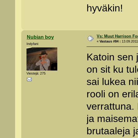
hyväkin!
Vs: Muut Harrison Fo
Nubian boy
«
Vastaus #84 :
13.09.2011 
Indyfani
Katoin sen 
on sit ku tu
Viestejä: 275
sai lukea ni
rooli on eri
verrattuna. 
ja maisemat 
brutaaleja 