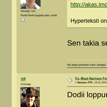
http://akas.
Viestejä: 122
Pentti Pentti hyppää edes sentti
Hyperteksti on
Sen takia 
Nyt loppu juominen sano Jamppa
"""""""""""""""""""""""""""""""""""""""""
Vs: Muut Harrison Fo
VP
«
Vastaus #79 :
19.01.2010
Omistaja
Dodii loppuu