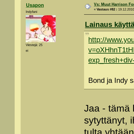
Vs: Muut Harrison Fo
Usapon
«
Vastaus #82 :
19.12.2010
Indyfani
Lainaus käyttä
http://www.yo
Viestejä: 25
v=oXHhnT1tH
ei
exp_fresh+div
Bond ja Indy 
Jaa - tämä l
sytyttänyt, 
tulta yhtään