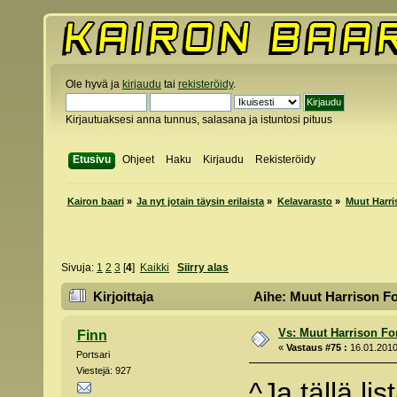
Ole hyvä ja
kirjaudu
tai
rekisteröidy
.
Kirjautuaksesi anna tunnus, salasana ja istuntosi pituus
Etusivu
Ohjeet
Haku
Kirjaudu
Rekisteröidy
Kairon baari
»
Ja nyt jotain täysin erilaista
»
Kelavarasto
»
Muut Harri
Sivuja:
1
2
3
[
4
]
Kaikki
Siirry alas
Kirjoittaja
Aihe: Muut Harrison Fo
Vs: Muut Harrison Fo
Finn
«
Vastaus #75 :
16.01.2010
Portsari
Viestejä: 927
^Ja tällä l