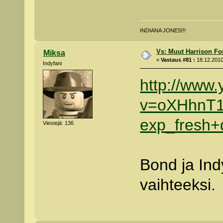
INDIANA JONES!!!
Vs: Muut Harrison Fo
Miksa
«
Vastaus #81 :
18.12.2010
Indyfani
http://www
v=oXHhnT1
exp_fresh+
Viestejä: 136
Bond ja Ind
vaihteeksi