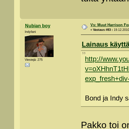
Vs: Muut Harrison Fo
Nubian boy
«
Vastaus #83 :
19.12.2010
Indyfani
Lainaus käyttä
http://www.yo
Viestejä: 275
v=oXHhnT1tH
exp_fresh+div
Bond ja Indy 
Pakko toi o