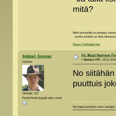
mitä?
Miksi portsarilla on pamppu vas
...koska asiakas on aina oikeassa
Raven.TheRaider.Net
Vs: Muut Harrison Fo
Inkkari Joonas
«
Vastaus #76 :
18.01.2010
Indyfani
No siitähän 
puuttuis jok
Viestejä: 122
Pentti Pentti hyppää edes sentti
Nyt loppu juominen sano Jamppa
"""""""""""""""""""""""""""""""""""""""""