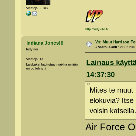
Viestejä: 2 103
http://indyville.fi/
Vs: Muut Harrison Fo
Indiana Jones!!!
«
Vastaus #80 :
21.02.2010
Indyfani
Viestejä: 13
Lainaus käyttä
Laiskaksi haukutaan vaikka mitään
en oo tehny :(
14:37:30
Mites te muut 
elokuvia? Itse
voisin katsella
Air Force