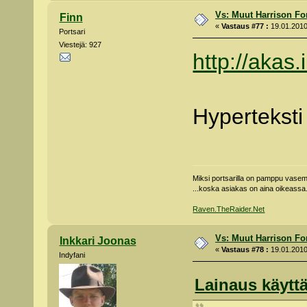
Vs: Muut Harrison Fo
Finn
«
Vastaus #77 :
19.01.2010
Portsari
Viestejä: 927
http://aka
Hyperteksti
Miksi portsarilla on pamppu vas
...koska asiakas on aina oikeassa
Raven.TheRaider.Net
Vs: Muut Harrison Fo
Inkkari Joonas
«
Vastaus #78 :
19.01.2010
Indyfani
Lainaus käyttä