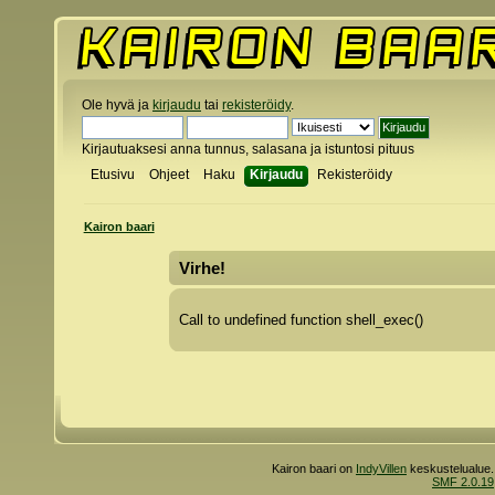
Ole hyvä ja
kirjaudu
tai
rekisteröidy
.
Kirjautuaksesi anna tunnus, salasana ja istuntosi pituus
Etusivu
Ohjeet
Haku
Kirjaudu
Rekisteröidy
Kairon baari
Virhe!
Call to undefined function shell_exec()
Kairon baari on
IndyVillen
keskustelualue.
SMF 2.0.19