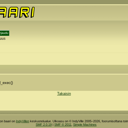
tuus
l_exec()
Takaisin
ron baari on
IndyVillen
keskustelualue. Ulkoasu on © IndyVille 2005–2026, foorumisoftana toim
SMF 2.0.19
|
SMF © 2011
,
Simple Machines