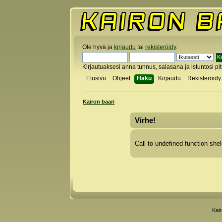
Ole hyvä ja
kirjaudu
tai
rekisteröidy
.
Kirjautuaksesi anna tunnus, salasana ja istuntosi pi
Etusivu
Ohjeet
Haku
Kirjaudu
Rekisteröidy
Kairon baari
Virhe!
Call to undefined function shel
Kai