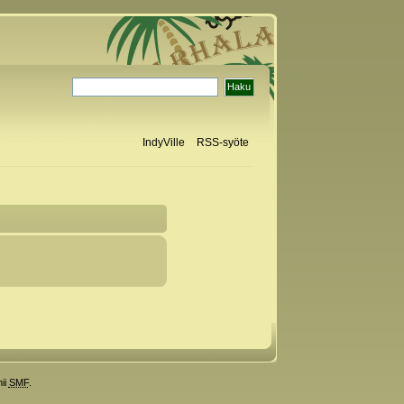
IndyVille
RSS-syöte
ii
SMF
.