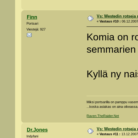
Vs: Westedin rotseja
Finn
«
Vastaus #10 :
06.12.2007
Portsari
Viestejä: 927
Komia on ro
semmarien 
Kyllä ny nai
Miksi portsarilla on pamppu vas
...koska asiakas on aina oikeassa
Raven.TheRaider.Net
Vs: Westedin rotseja
Dr.Jones
«
Vastaus #11 :
13.12.2007 
Indyfani