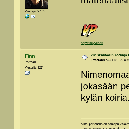
materiaalis
Viestejä: 2 103
http://indyville.fi/
Vs: Westedin rotseja
Finn
«
Vastaus #21 :
18.12.2007
Portsari
Viestejä: 927
Nimenomaan
jokasään per
kylän koiria.
Miksi portsarilla on pamppu vas
...koska asiakas on aina oikeassa