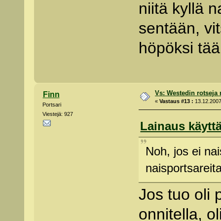
niitä kyllä 
sentään, vi
höpöksi t
Vs: Westedin rotseja
Finn
«
Vastaus #13 :
13.12.2007
Portsari
Viestejä: 927
Lainaus käyttä
Noh, jos ei nai
naisportsareita
Jos tuo oli 
onnitella, 