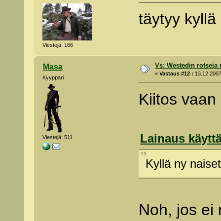
täytyy kyll
Viestejä: 166
Vs: Westedin rotseja
Masa
«
Vastaus #12 :
13.12.2007
Kyyppari
Kiitos vaan
Lainaus käyttä
Viestejä: 511
Kyllä ny naiset
Noh, jos ei 