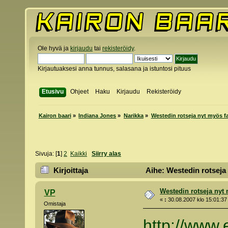
Ole hyvä ja
kirjaudu
tai
rekisteröidy
.
Kirjautuaksesi anna tunnus, salasana ja istuntosi pituus
Etusivu
Ohjeet
Haku
Kirjaudu
Rekisteröidy
Kairon baari
»
Indiana Jones
»
Narikka
»
Westedin rotseja nyt myös f
Sivuja: [
1
]
2
Kaikki
Siirry alas
Kirjoittaja
Aihe: Westedin rotseja
Westedin rotseja nyt
VP
«
:
30.08.2007 klo 15:01:37
Omistaja
http://www