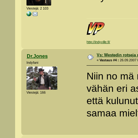
Viestejä: 2 103
http://indyville.fi/
Vs: Westedin rotseja
Dr.Jones
«
Vastaus #4 :
26.09.2007 k
Indyfani
Niin no mä 
vähän eri as
Viestejä: 166
että kulunu
samaa mielt