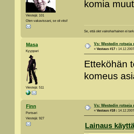
komia muu
Viestejä: 101
Olen vakavissani, se oli vitsi!
Se, että olet vainoharhainen ei tarko
Vs: Westedin rotseja
Masa
«
Vastaus #17 :
14.12.2007
Kyyppari
Etteköhän te
komeus as
Viestejä: 511
Vs: Westedin rotseja
Finn
«
Vastaus #18 :
14.12.2007
Portsari
Viestejä: 927
Lainaus käyttä