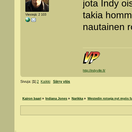
jota Indy oi
takia homma
Viestejä: 2 103
nautainen ro
http://indyville.fi/
Sivuja: [
1
]
2
Kaikki
Siirry ylös
Kairon baari
»
Indiana Jones
»
Narikka
»
Westedin rotseja nyt myös f