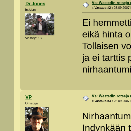
Vs: Westedin rotseja
Dr.Jones
«
Vastaus #2 :
25.09.2007 k
Indyfani
Ei hemmetti
eikä hinta 
Viestejä: 166
Tollaisen v
ja ei tartti
nirhaantumi
Vs: Westedin rotseja
VP
«
Vastaus #3 :
25.09.2007 k
Omistaja
Nirhaantumin
Indynkään ta