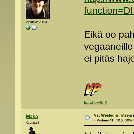
function=
Viestejä: 2 103
Eikä oo pah
vegaaneille 
ei pitäs haj
http://indyville.fi/
Vs: Westedin rotseja
Masa
«
Vastaus #1 :
30.08.2007 k
Kyyppari