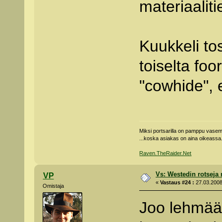
materiaaliti
Kuukkeli to
toiselta fo
"cowhide", 
Miksi portsarilla on pamppu vas
...koska asiakas on aina oikeassa
Raven.TheRaider.Net
Vs: Westedin rotseja
VP
«
Vastaus #24 :
27.03.2008
Omistaja
Joo lehmää 