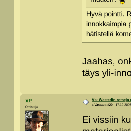
Hyvä pointti. R
innokkaimpia p
hätistellä ko
Jaahas, onk
täys yli-inn
Vs: Westedin rotseja
VP
«
Vastaus #20 :
17.12.2007
Omistaja
Ei vissiin k