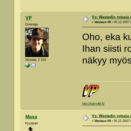
Vs: Westedin rotseja
VP
«
Vastaus #8 :
05.12.2007 k
Omistaja
Oho, eka k
Ihan siisti 
näkyy myös
Viestejä: 2 103
http://indyville.fi/
Vs: Westedin rotseja
Masa
«
Vastaus #9 :
05.12.2007 k
Kyyppari