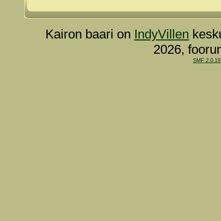
Kairon baari on
IndyVillen
kesku
2026, fooru
SMF 2.0.19