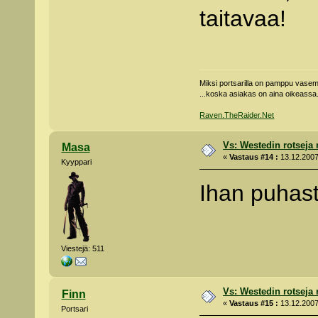
taitavaa!
Miksi portsarilla on pamppu vas
...koska asiakas on aina oikeassa
Raven.TheRaider.Net
Vs: Westedin rotseja
Masa
«
Vastaus #14 :
13.12.2007
Kyyppari
Ihan puhast
Viestejä: 511
Vs: Westedin rotseja
Finn
«
Vastaus #15 :
13.12.2007
Portsari