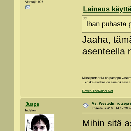
Viestejä: 927
Lainaus käyttä
Ihan puhasta p
Jaaha, tämä
asenteella n
Miksi portsarilla on pamppu vas
...koska asiakas on aina oikeassa
Raven.TheRaider.Net
Vs: Westedin rotseja
Juspe
«
Vastaus #16 :
14.12.2007
Indyfani
Mihin sitä a