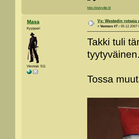
http://indyville.fi/
Vs: Westedin rotseja
Masa
«
Vastaus #7 :
05.12.2007 k
Kyyppari
Takki tuli t
tyytyväinen
Viestejä: 511
Tossa muut