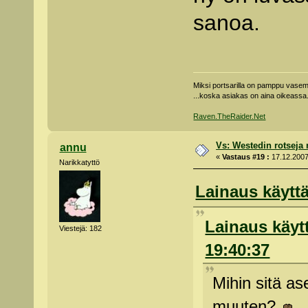
sanoa.
Miksi portsarilla on pamppu vas
...koska asiakas on aina oikeassa
Raven.TheRaider.Net
Vs: Westedin rotseja
annu
«
Vastaus #19 :
17.12.2007
Narikkatyttö
Lainaus käyttä
Lainaus käytt
Viestejä: 182
19:40:37
Mihin sitä as
muuten?