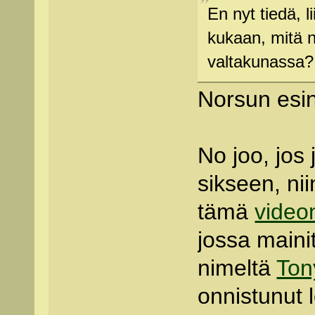
En nyt tiedä, l
kukaan, mitä n
valtakunassa?
Norsun esin
No joo, jos 
sikseen, niin
tämä
video
jossa mainit
nimeltä
Ton
onnistunut