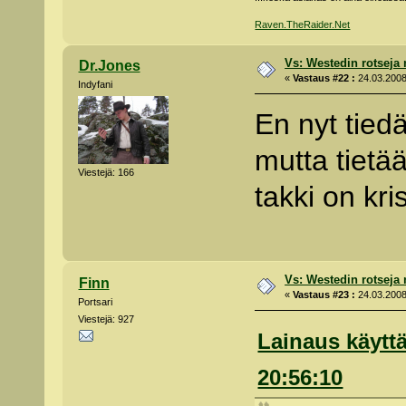
Raven.TheRaider.Net
Vs: Westedin rotseja
Dr.Jones
«
Vastaus #22 :
24.03.2008
Indyfani
En nyt tiedä
mutta tietä
Viestejä: 166
takki on kri
Vs: Westedin rotseja
Finn
«
Vastaus #23 :
24.03.2008
Portsari
Viestejä: 927
Lainaus käyttä
20:56:10