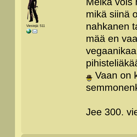
Meikä voi
mikä siinä 
nahkanen ta
Viestejä: 511
mää en vaa
vegaanikaa
pihisteliäk
Vaan on ka
semmonenki
Jee 300. vi