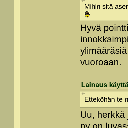
Mihin sitä ase
Hyvä pointti
innokkaimpi
ylimääräsiä
vuoroaan.
Lainaus käyttä
Etteköhän te n
Uu, herkkä j
ny on luvas