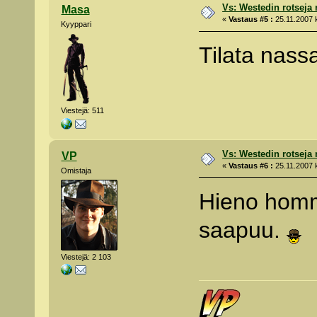
Vs: Westedin rotseja
Masa
«
Vastaus #5 :
25.11.2007 k
Kyyppari
Tilata nass
Viestejä: 511
Vs: Westedin rotseja
VP
«
Vastaus #6 :
25.11.2007 k
Omistaja
Hieno homma
saapuu.
Viestejä: 2 103