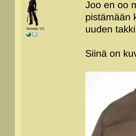
Joo en oo 
pistämään ku
uuden takki
Viestejä: 511
Siinä on ku