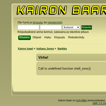
Ole hyvä ja
kirjaudu
tai
rekisteröidy
.
Kirjautuaksesi anna tunnus, salasana ja istuntosi pituus
Etusivu
Ohjeet
Haku
Kirjaudu
Rekisteröidy
Kairon baari
»
Indiana Jones
»
Narikka
Virhe!
Call to undefined function shell_exec()
Kairon baari on
IndyVillen
keskustelualue.
SMF 2.0.19