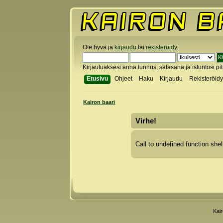
Ole hyvä ja
kirjaudu
tai
rekisteröidy
.
Kirjautuaksesi anna tunnus, salasana ja istuntosi pi
Etusivu
Ohjeet
Haku
Kirjaudu
Rekisteröid
Kairon baari
Virhe!
Call to undefined function shel
Kai