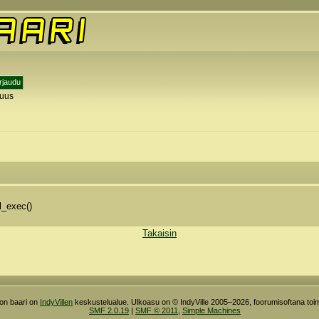
tuus
y
l_exec()
Takaisin
ron baari on
IndyVillen
keskustelualue. Ulkoasu on © IndyVille 2005–2026, foorumisoftana toim
SMF 2.0.19
|
SMF © 2011
,
Simple Machines