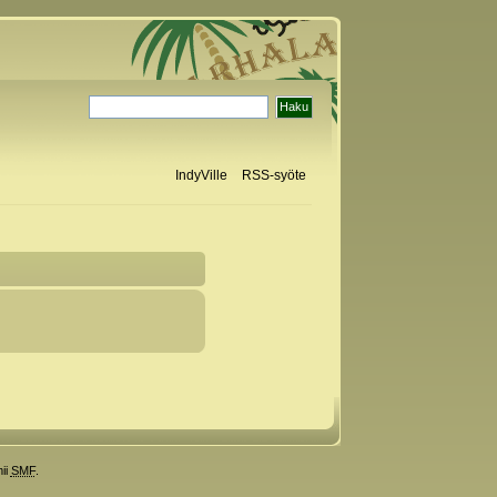
IndyVille
RSS-syöte
ii
SMF
.