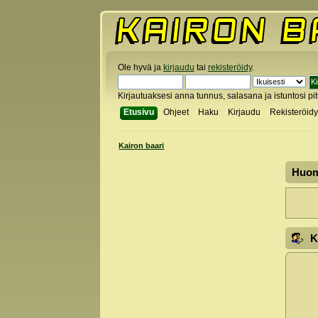
Ole hyvä ja
kirjaudu
tai
rekisteröidy
.
Kirjautuaksesi anna tunnus, salasana ja istuntosi pi
Etusivu
Ohjeet
Haku
Kirjaudu
Rekisteröid
Kairon baari
Huo
K