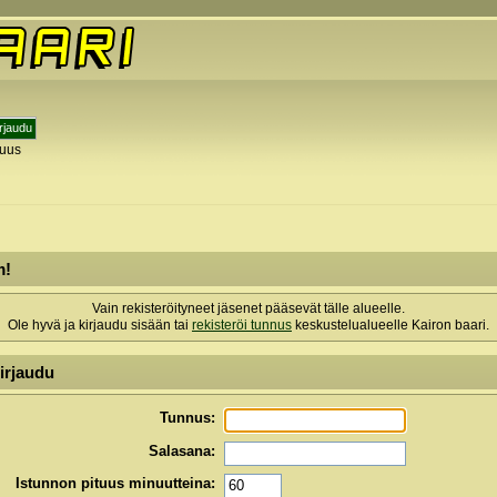
tuus
y
m!
Vain rekisteröityneet jäsenet pääsevät tälle alueelle.
Ole hyvä ja kirjaudu sisään tai
rekisteröi tunnus
keskustelualueelle Kairon baari.
irjaudu
Tunnus:
Salasana:
Istunnon pituus minuutteina: