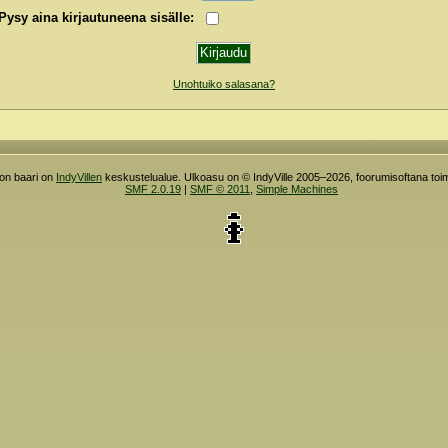
Pysy aina kirjautuneena sisälle:
Unohtuiko salasana?
ron baari on
IndyVillen
keskustelualue. Ulkoasu on © IndyVille 2005–2026, foorumisoftana toim
SMF 2.0.19
|
SMF © 2011
,
Simple Machines