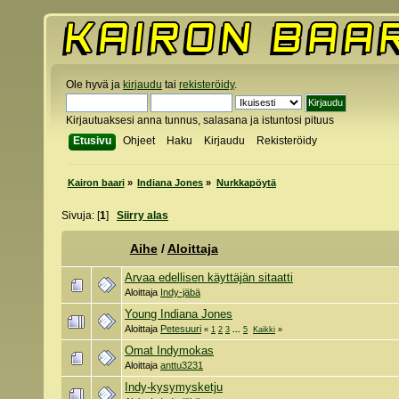
Ole hyvä ja
kirjaudu
tai
rekisteröidy
.
Kirjautuaksesi anna tunnus, salasana ja istuntosi pituus
Etusivu
Ohjeet
Haku
Kirjaudu
Rekisteröidy
Kairon baari
»
Indiana Jones
»
Nurkkapöytä
Sivuja: [
1
]
Siirry alas
Aihe
/
Aloittaja
Arvaa edellisen käyttäjän sitaatti
Aloittaja
Indy-jäbä
Young Indiana Jones
Aloittaja
Petesuuri
«
1
2
3
...
5
Kaikki
»
Omat Indymokas
Aloittaja
anttu3231
Indy-kysymysketju