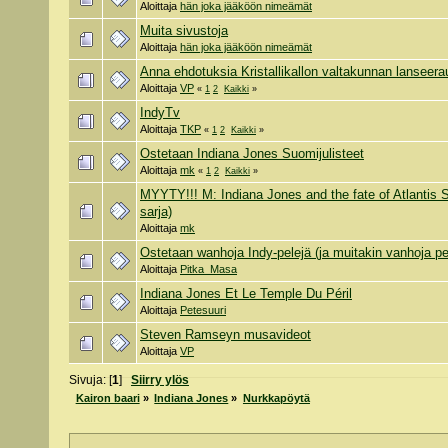
Aloittaja
hän joka jääköön nimeämät
Muita sivustoja
Aloittaja
hän joka jääköön nimeämät
Anna ehdotuksia Kristallikallon valtakunnan lanseer
Aloittaja
VP
«
1
2
Kaikki
»
IndyTv
Aloittaja
TKP
«
1
2
Kaikki
»
Ostetaan Indiana Jones Suomijulisteet
Aloittaja
mk
«
1
2
Kaikki
»
MYYTY!!! M: Indiana Jones and the fate of Atlantis S
sarja)
Aloittaja
mk
Ostetaan wanhoja Indy-pelejä (ja muitakin vanhoja pe
Aloittaja
Pitka_Masa
Indiana Jones Et Le Temple Du Péril
Aloittaja
Petesuuri
Steven Ramseyn musavideot
Aloittaja
VP
Sivuja: [
1
]
Siirry ylös
Kairon baari
»
Indiana Jones
»
Nurkkapöytä