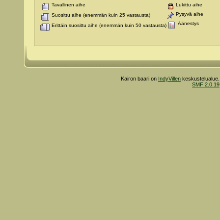
Tavallinen aihe
Lukittu aihe
Pysyvä aihe
Suosittu aihe (enemmän kuin 25 vastausta)
Äänestys
Erittäin suosittu aihe (enemmän kuin 50 vastausta)
Kairon baari on
IndyVillen
keskustelualue.
SMF 2.0.19