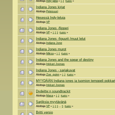
Aloittaja
Indy-jäbä
«
1
2
Kaikki
»
Indiana Jones kirjat
Aloittaja
Petesuuri
Hesessä Indy-leluja
Aloittaja
VP
Indiana Jones -flipperi
Aloittaja
VP
«
1
2
3
Kaikki
»
Indiana Jones -figuurit /muut lelut
Aloittaja
Indiana Jone
Indiana Jones murot
Aloittaja
Miksa
«
1
2
Kaikki
»
Indiana Jones and the spear of destiny
Aloittaja
Inkkari Joonas
Indiana Jones - sarjakuvat
Aloittaja
Zoe_quinn
«
1
2
Kaikki
»
MYYDÄÄN Indiana jones ja tuomion temppeli pokkar
Aloittaja
Inkkari Joonas
Dvdeitte:n soundtrackit
Aloittaja
Masa
«
1
2
Kaikki
»
Sarjiksia myytävänä
Aloittaja
VP
«
1
2
3
...
5
Kaikki
»
Britti versio