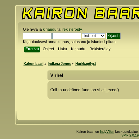
Ole hyvä ja
kirjaudu
tai
rekisteröidy
.
Kirjautuaksesi anna tunnus, salasana ja istuntosi pituus
Etusivu
Ohjeet
Haku
Kirjaudu
Rekisteröidy
Kairon baari
»
Indiana Jones
»
Nurkkapöytä
Virhe!
Call to undefined function shell_exec()
Kairon baari on
IndyVillen
keskustelualue.
SMF 2.0.19