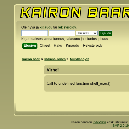
Ole hyvä ja
kirjaudu
tai
rekisteröidy
.
Kirjautuaksesi anna tunnus, salasana ja istuntosi pituus
Etusivu
Ohjeet
Haku
Kirjaudu
Rekisteröidy
Kairon baari
»
Indiana Jones
»
Nurkkapöytä
Virhe!
Call to undefined function shell_exec()
Kairon baari on
IndyVillen
keskustelualue.
SMF 2.0.19