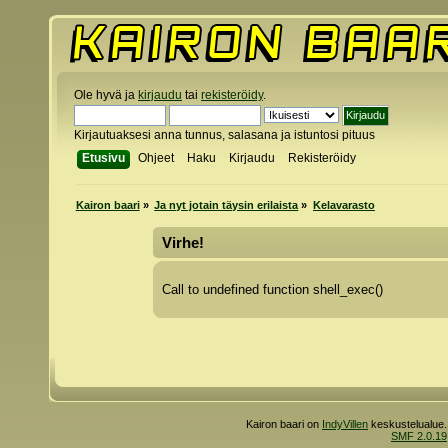
Ole hyvä ja
kirjaudu
tai
rekisteröidy
.
Kirjautuaksesi anna tunnus, salasana ja istuntosi pituus
Etusivu
Ohjeet
Haku
Kirjaudu
Rekisteröidy
Kairon baari
»
Ja nyt jotain täysin erilaista
»
Kelavarasto
Virhe!
Call to undefined function shell_exec()
Kairon baari on
IndyVillen
keskustelualue.
SMF 2.0.19