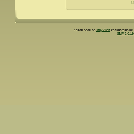
U
Kairon baari on
IndyVillen
keskustelualue.
SMF 2.0.19