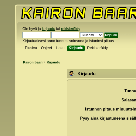
Ole hyvä ja
kirjaudu
tai
rekisteröidy
.
Kirjautuaksesi anna tunnus, salasana ja istuntosi pituus
Etusivu
Ohjeet
Haku
Kirjaudu
Rekisteröidy
Kairon baari
»
Kirjaudu
Kirjaudu
Tunnu
Salasan
Istunnon pituus minuuttein
Pysy aina kirjautuneena sisäll