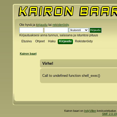
Ole hyvä ja
kirjaudu
tai
rekisteröidy
.
Kirjautuaksesi anna tunnus, salasana ja istuntosi pituus
Etusivu
Ohjeet
Haku
Kirjaudu
Rekisteröidy
Kairon baari
Virhe!
Call to undefined function shell_exec()
Kairon baari on
IndyVillen
keskustelualue.
SMF 2.0.19