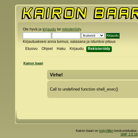
Ole hyvä ja
kirjaudu
tai
rekisteröidy
.
Kirjautuaksesi anna tunnus, salasana ja istuntosi pituus
Etusivu
Ohjeet
Haku
Kirjaudu
Rekisteröidy
Kairon baari
Virhe!
Call to undefined function shell_exec()
Kairon baari on
IndyVillen
keskustelualue.
SMF 2.0.19