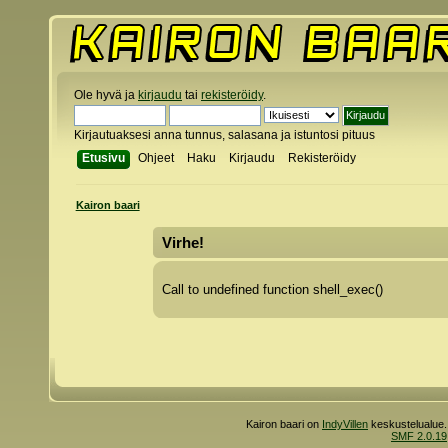
Ole hyvä ja
kirjaudu
tai
rekisteröidy
.
Kirjautuaksesi anna tunnus, salasana ja istuntosi pituus
Etusivu
Ohjeet
Haku
Kirjaudu
Rekisteröidy
Kairon baari
Virhe!
Call to undefined function shell_exec()
Kairon baari on
IndyVillen
keskustelualue.
SMF 2.0.19