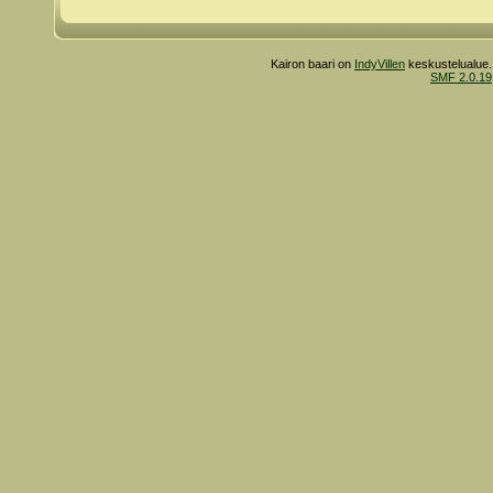
Kairon baari on
IndyVillen
keskustelualue.
SMF 2.0.19