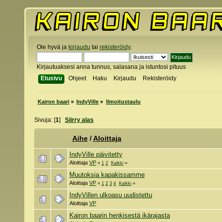
Ole hyvä ja
kirjaudu
tai
rekisteröidy
.
Kirjautuaksesi anna tunnus, salasana ja istuntosi pituus
Etusivu
Ohjeet
Haku
Kirjaudu
Rekisteröidy
Kairon baari
»
IndyVille
»
Ilmoitustaulu
Sivuja: [
1
]
Siirry alas
Aihe
/
Aloittaja
IndyVille päivitetty
Aloittaja
VP
«
1
2
Kaikki
»
Muutoksia kapakissamme
Aloittaja
VP
«
1
2
3
4
Kaikki
»
IndyVillen ulkoasu uudistettu
Aloittaja
VP
Kairon baarin henkisestä ikärajasta