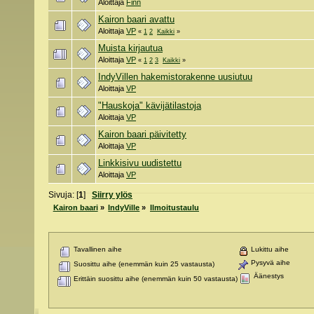
Aloittaja
Finn
Kairon baari avattu
Aloittaja
VP
«
1
2
Kaikki
»
Muista kirjautua
Aloittaja
VP
«
1
2
3
Kaikki
»
IndyVillen hakemistorakenne uusiutuu
Aloittaja
VP
"Hauskoja" kävijätilastoja
Aloittaja
VP
Kairon baari päivitetty
Aloittaja
VP
Linkkisivu uudistettu
Aloittaja
VP
Sivuja: [
1
]
Siirry ylös
Kairon baari
»
IndyVille
»
Ilmoitustaulu
Tavallinen aihe
Lukittu aihe
Pysyvä aihe
Suosittu aihe (enemmän kuin 25 vastausta)
Äänestys
Erittäin suosittu aihe (enemmän kuin 50 vastausta)