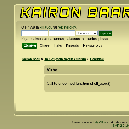
Ole hyvä ja
kirjaudu
tai
rekisteröidy
.
Kirjautuaksesi anna tunnus, salasana ja istuntosi pituus
Etusivu
Ohjeet
Haku
Kirjaudu
Rekisteröidy
Kairon baari
»
Ja nyt jotain täysin erilaista
»
Baaritiski
Virhe!
Call to undefined function shell_exec()
Kairon baari on
IndyVillen
keskustelualue.
SMF 2.0.19