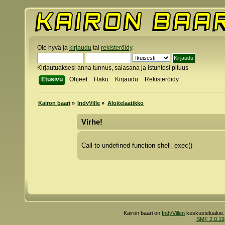
Ole hyvä ja
kirjaudu
tai
rekisteröidy
.
Kirjautuaksesi anna tunnus, salasana ja istuntosi pituus
Etusivu
Ohjeet
Haku
Kirjaudu
Rekisteröidy
Kairon baari
»
IndyVille
»
Aloitelaatikko
Virhe!
Call to undefined function shell_exec()
Kairon baari on
IndyVillen
keskustelualue.
SMF 2.0.19