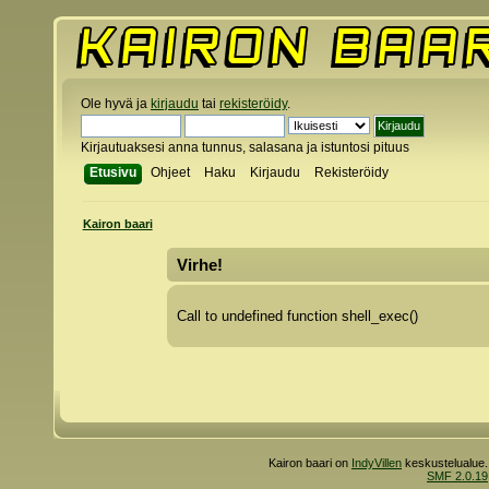
Ole hyvä ja
kirjaudu
tai
rekisteröidy
.
Kirjautuaksesi anna tunnus, salasana ja istuntosi pituus
Etusivu
Ohjeet
Haku
Kirjaudu
Rekisteröidy
Kairon baari
Virhe!
Call to undefined function shell_exec()
Kairon baari on
IndyVillen
keskustelualue.
SMF 2.0.19