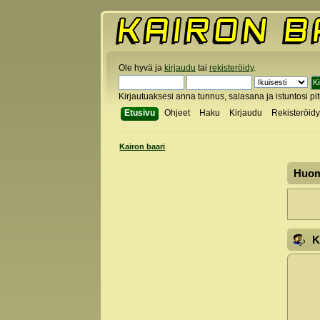
Ole hyvä ja
kirjaudu
tai
rekisteröidy
.
Kirjautuaksesi anna tunnus, salasana ja istuntosi pi
Etusivu
Ohjeet
Haku
Kirjaudu
Rekisteröid
Kairon baari
Huo
K