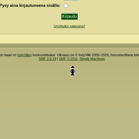
Pysy aina kirjautuneena sisälle:
Unohtuiko salasana?
ron baari on
IndyVillen
keskustelualue. Ulkoasu on © IndyVille 2005–2026, foorumisoftana toim
SMF 2.0.19
|
SMF © 2011
,
Simple Machines