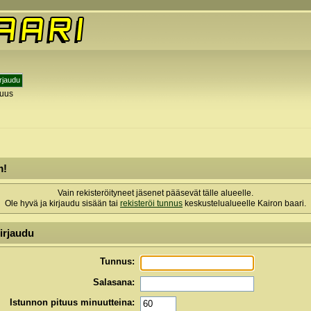
tuus
y
m!
Vain rekisteröityneet jäsenet pääsevät tälle alueelle.
Ole hyvä ja kirjaudu sisään tai
rekisteröi tunnus
keskustelualueelle Kairon baari.
irjaudu
Tunnus:
Salasana:
Istunnon pituus minuutteina: