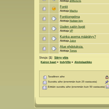
Aloittaja
anttu3231
Fontit
Aloittaja
Mazku
Fonttiongelma
Aloittaja
Nubian boy
Uuden saitin bugit
Aloittaja
VP
Kuinka asema määrätyy?
Aloittaja
Juice
Alue ehdotuksia.
Aloittaja
Tonos
Sivuja: [
1
]
Siirry ylös
Kairon baari
»
IndyVille
»
Aloitelaatikko
Tavallinen aihe
Suosittu aihe (enemmän kuin 25 vastausta)
Erittäin suosittu aihe (enemmän kuin 50 vastausta)