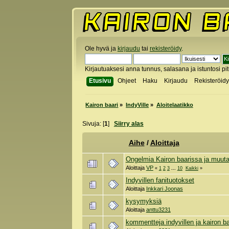
Ole hyvä ja
kirjaudu
tai
rekisteröidy
.
Kirjautuaksesi anna tunnus, salasana ja istuntosi pi
Etusivu
Ohjeet
Haku
Kirjaudu
Rekisteröid
Kairon baari
»
IndyVille
»
Aloitelaatikko
Sivuja: [
1
]
Siirry alas
Aihe
/
Aloittaja
Ongelmia Kairon baarissa ja muuta 
Aloittaja
VP
«
1
2
3
...
10
Kaikki
»
Indyvillen fanituotokset
Aloittaja
Inkkari Joonas
kysymyksiä
Aloittaja
anttu3231
kommentteja indyvillen ja kairon ba