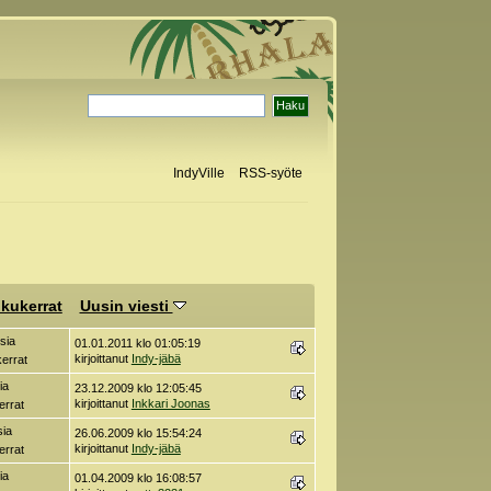
IndyVille
RSS-syöte
kukerrat
Uusin viesti
sia
01.01.2011 klo 01:05:19
kirjoittanut
Indy-jäbä
errat
ia
23.12.2009 klo 12:05:45
kirjoittanut
Inkkari Joonas
errat
sia
26.06.2009 klo 15:54:24
kirjoittanut
Indy-jäbä
errat
ia
01.04.2009 klo 16:08:57