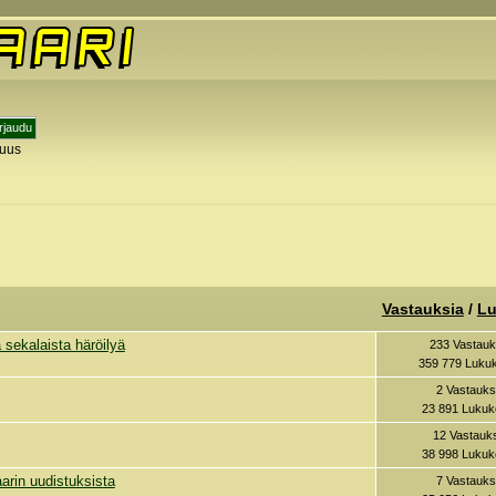
tuus
y
Vastauksia
/
Lu
sekalaista häröilyä
233 Vastauk
359 779 Lukuk
2 Vastauks
23 891 Lukuk
12 Vastauk
38 998 Lukuk
arin uudistuksista
7 Vastauks