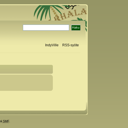
IndyVille
RSS-syöte
ii
SMF
.