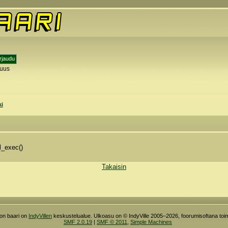
tuus
y
ki
l_exec()
Takaisin
ron baari on
IndyVillen
keskustelualue. Ulkoasu on © IndyVille 2005–2026, foorumisoftana toim
SMF 2.0.19
|
SMF © 2011
,
Simple Machines