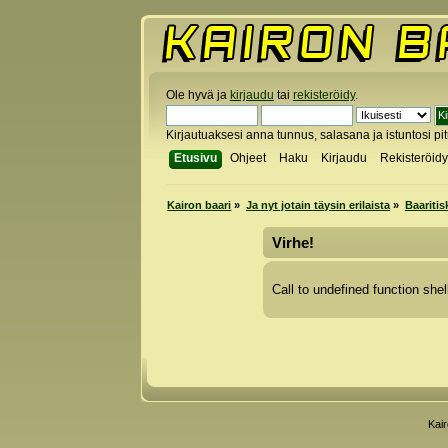
Ole hyvä ja
kirjaudu
tai
rekisteröidy
.
Kirjautuaksesi anna tunnus, salasana ja istuntosi pi
Etusivu
Ohjeet
Haku
Kirjaudu
Rekisteröid
Kairon baari
»
Ja nyt jotain täysin erilaista
»
Baaritis
Virhe!
Call to undefined function shel
Kai