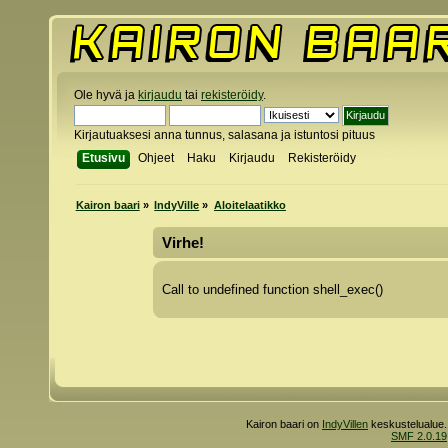
Ole hyvä ja
kirjaudu
tai
rekisteröidy
.
Kirjautuaksesi anna tunnus, salasana ja istuntosi pituus
Etusivu
Ohjeet
Haku
Kirjaudu
Rekisteröidy
Kairon baari
»
IndyVille
»
Aloitelaatikko
Virhe!
Call to undefined function shell_exec()
Kairon baari on
IndyVillen
keskustelualue.
SMF 2.0.19