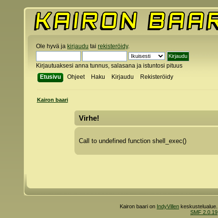
Ole hyvä ja
kirjaudu
tai
rekisteröidy
.
Kirjautuaksesi anna tunnus, salasana ja istuntosi pituus
Etusivu
Ohjeet
Haku
Kirjaudu
Rekisteröidy
Kairon baari
Virhe!
Call to undefined function shell_exec()
Kairon baari on
IndyVillen
keskustelualue.
SMF 2.0.19